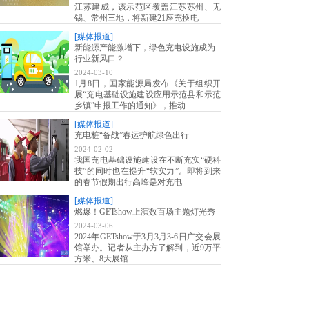
江苏建成，该示范区覆盖江苏苏州、无
锡、常州三地，将新建21座充换电
[媒体报道]
新能源产能激增下，绿色充电设施成为
行业新风口？
2024-03-10
1月8日，国家能源局发布《关于组织开
展“充电基础设施建设应用示范县和示范
乡镇”申报工作的通知》，推动
[媒体报道]
充电桩“备战”春运护航绿色出行
2024-02-02
我国充电基础设施建设在不断充实“硬科
技”的同时也在提升“软实力”。即将到来
的春节假期出行高峰是对充电
[媒体报道]
燃爆！GETshow上演数百场主题灯光秀
2024-03-06
2024年GETshow于3月3月3-6日广交会展
馆举办。记者从主办方了解到，近9万平
方米、8大展馆